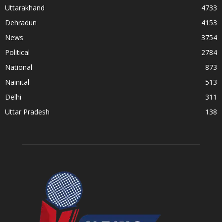
Uttarakhand
4733
Dehradun
4153
News
3754
Political
2784
National
873
Nainital
513
Delhi
311
Uttar Pradesh
138