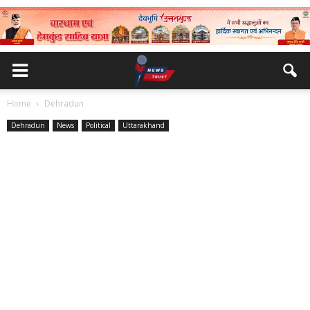
Home
Dehradun
Dehradun
News
Political
Uttarakhand