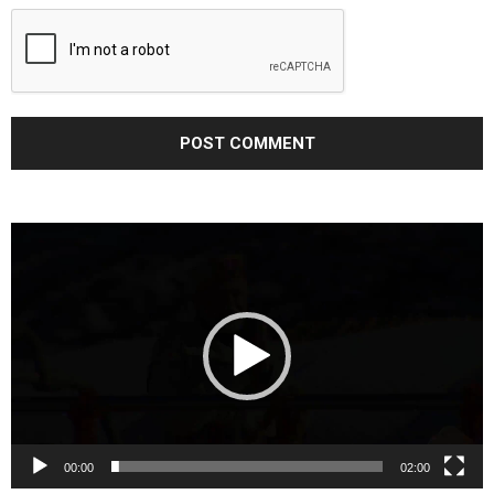
Video
Player
00:00
02:00