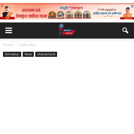
Home
Dehradun
Dehradun
News
Uttarakhand