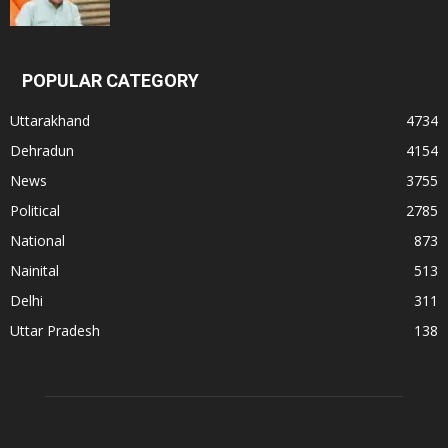
POPULAR CATEGORY
Uttarakhand
4734
Dehradun
4154
News
3755
Political
2785
National
873
Nainital
513
Delhi
311
Uttar Pradesh
138