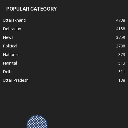
POPULAR CATEGORY
Uttarakhand
4738
Dehradun
4158
News
3759
Political
2788
National
873
Nainital
513
Delhi
311
Uttar Pradesh
138