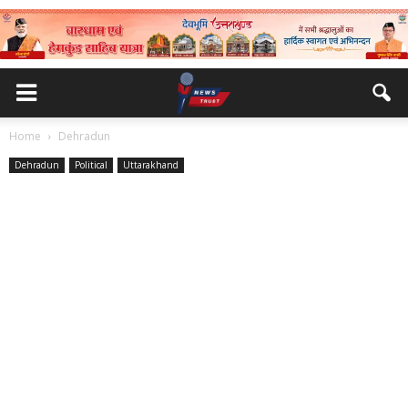
Home
Dehradun
Dehradun
Political
Uttarakhand