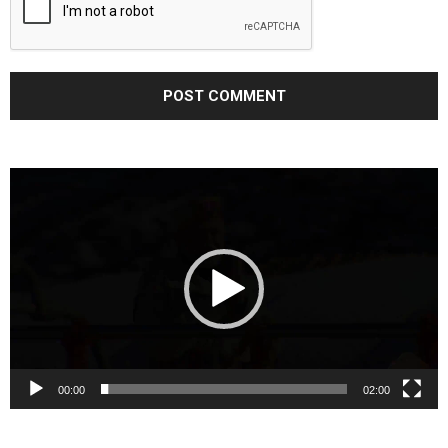
Video
Player
00:00
02:00