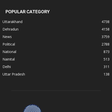
POPULAR CATEGORY
Uttarakhand
4738
Dehradun
4158
News
3759
Political
2788
National
873
Nainital
513
Delhi
311
Uttar Pradesh
138