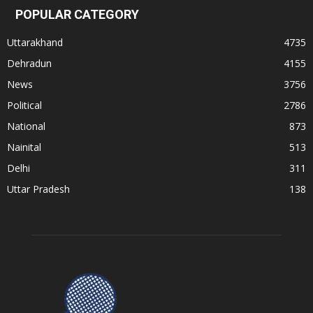
POPULAR CATEGORY
Uttarakhand
4735
Dehradun
4155
News
3756
Political
2786
National
873
Nainital
513
Delhi
311
Uttar Pradesh
138