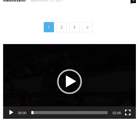
madhusaini
-
September 27, 2021
0
1
2
3
Video
Player
00:00
02:00