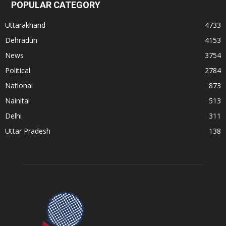
POPULAR CATEGORY
Uttarakhand
4733
Dehradun
4153
News
3754
Political
2784
National
873
Nainital
513
Delhi
311
Uttar Pradesh
138