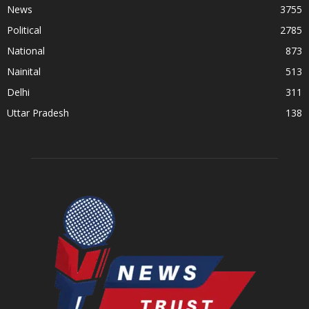
News
3755
Political
2785
National
873
Nainital
513
Delhi
311
Uttar Pradesh
138