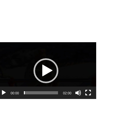
deo
ayer
00:00
02:00