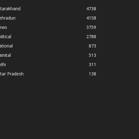
ttarakhand
4738
ehradun
4158
ews
3759
litical
2788
tional
873
inital
513
lhi
311
tar Pradesh
138