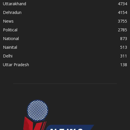
Uttarakhand
4734
Dehradun
4154
News
3755
Political
2785
National
873
Nainital
513
Delhi
311
Uttar Pradesh
138