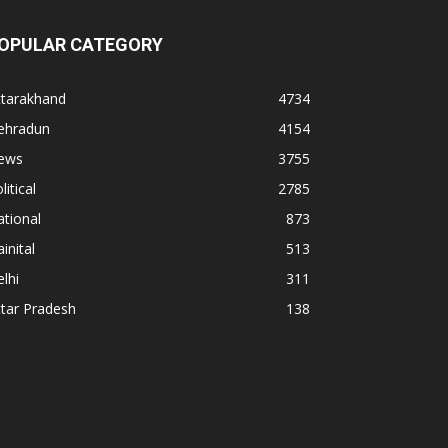
OPULAR CATEGORY
ttarakhand
4734
ehradun
4154
ews
3755
litical
2785
tional
873
inital
513
lhi
311
tar Pradesh
138