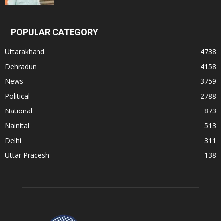
POPULAR CATEGORY
Uttarakhand
4738
Dehradun
4158
News
3759
Political
2788
National
873
Nainital
513
Delhi
311
Uttar Pradesh
138