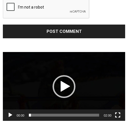
Video
Player
00:00
02:00