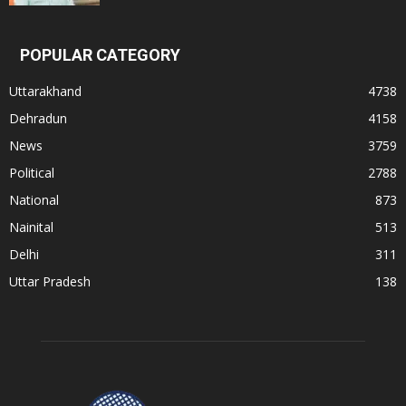
POPULAR CATEGORY
Uttarakhand
4738
Dehradun
4158
News
3759
Political
2788
National
873
Nainital
513
Delhi
311
Uttar Pradesh
138