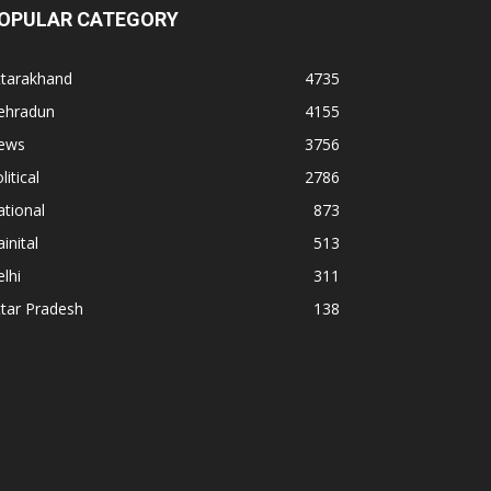
OPULAR CATEGORY
ttarakhand
4735
ehradun
4155
ews
3756
litical
2786
tional
873
inital
513
lhi
311
tar Pradesh
138