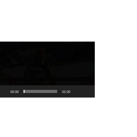
deo
ayer
00:00
02:00