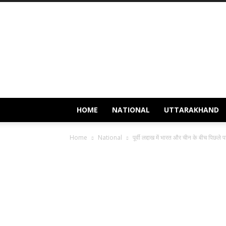
Newstrust.live
HOME
NATIONAL
UTTARAKHAND
Home
National
पूर्वी लद्दाख में भारत और चीन के बीच पिछले पा