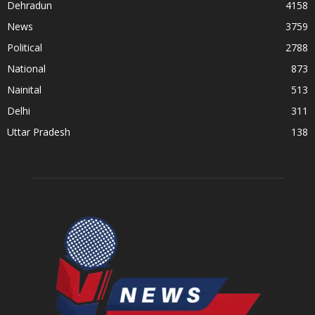
Dehradun
4158
News
3759
Political
2788
National
873
Nainital
513
Delhi
311
Uttar Pradesh
138