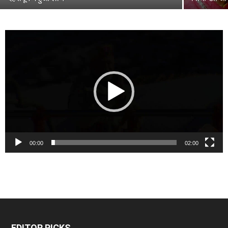
Video
Player
00:00
02:00
EDITOR PICKS