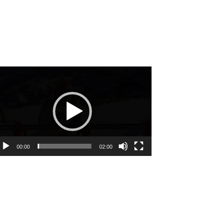
deo
ayer
00:00
02:00