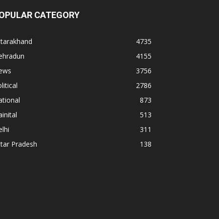
OPULAR CATEGORY
ttarakhand
4735
ehradun
4155
ews
3756
litical
2786
tional
873
inital
513
lhi
311
tar Pradesh
138