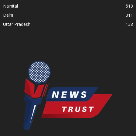
Nainital
513
Delhi
311
Uttar Pradesh
138