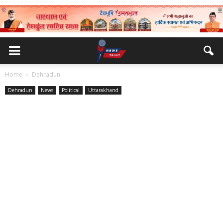
Home
Dehradun
Dehradun
News
Political
Uttarakhand