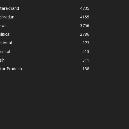
ttarakhand
4735
ehradun
4155
ews
3756
litical
2786
tional
873
inital
513
lhi
311
tar Pradesh
138