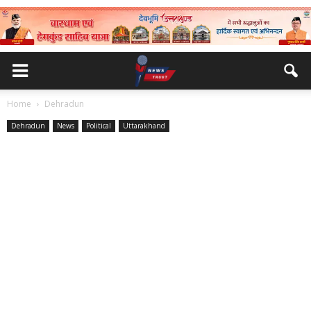
Home
Dehradun
Dehradun
News
Political
Uttarakhand