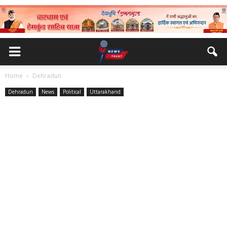
Home
Dehradun
Dehradun
News
Political
Uttarakhand