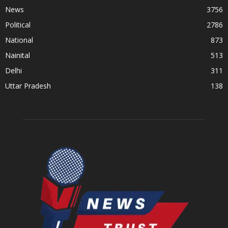
News
3756
Political
2786
National
873
Nainital
513
Delhi
311
Uttar Pradesh
138