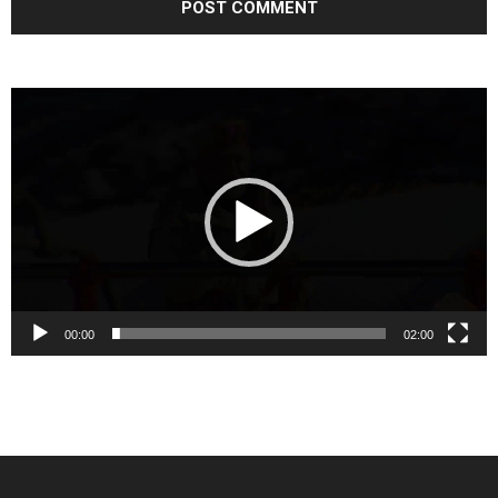
Video
Player
00:00
02:00