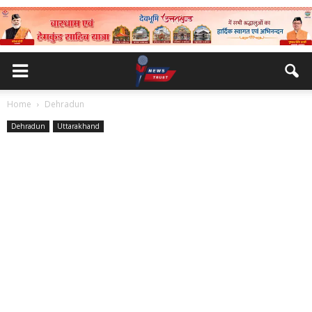
Home
Dehradun
Dehradun
Uttarakhand