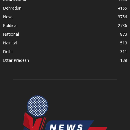
Dehradun
4155
News
3756
Political
2786
National
873
Nainital
513
Delhi
311
Uttar Pradesh
138