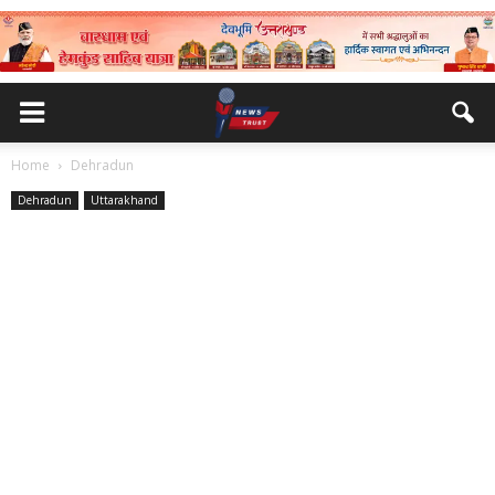
Home
Dehradun
Dehradun
Uttarakhand