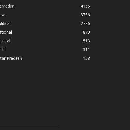
ehradun
4155
ews
3756
litical
2786
tional
873
inital
513
lhi
311
tar Pradesh
138