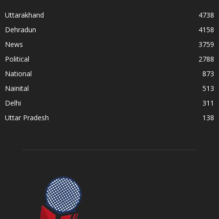
Uttarakhand
4738
Dehradun
4158
News
3759
Political
2788
National
873
Nainital
513
Delhi
311
Uttar Pradesh
138