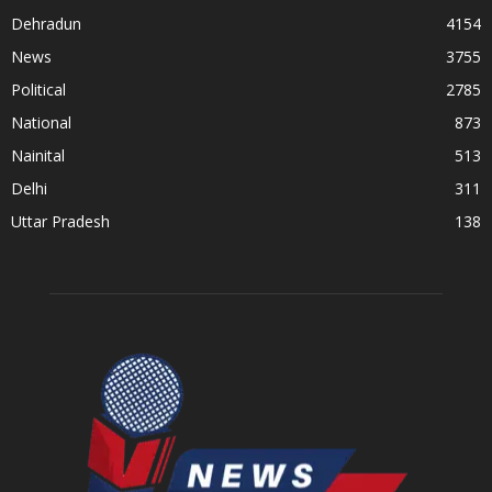
Dehradun
4154
News
3755
Political
2785
National
873
Nainital
513
Delhi
311
Uttar Pradesh
138