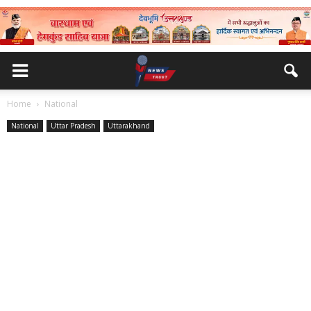
Home
National
National
Uttar Pradesh
Uttarakhand