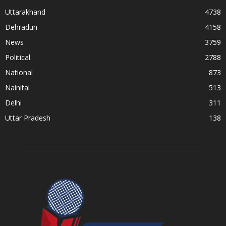
Uttarakhand
4738
Dehradun
4158
News
3759
Political
2788
National
873
Nainital
513
Delhi
311
Uttar Pradesh
138