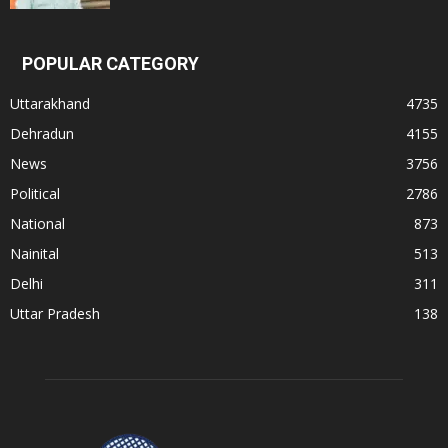
POPULAR CATEGORY
Uttarakhand
4735
Dehradun
4155
News
3756
Political
2786
National
873
Nainital
513
Delhi
311
Uttar Pradesh
138