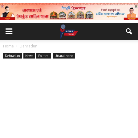
Home
Dehradun
Dehradun
News
Political
Uttarakhand