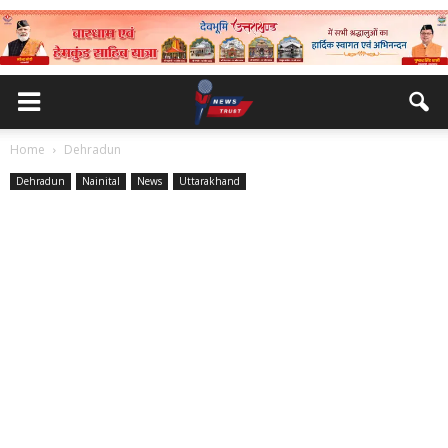
Home
Dehradun
Dehradun
Nainital
News
Uttarakhand