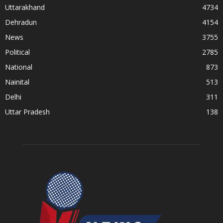
Uttarakhand
4734
Dehradun
4154
News
3755
Political
2785
National
873
Nainital
513
Delhi
311
Uttar Pradesh
138