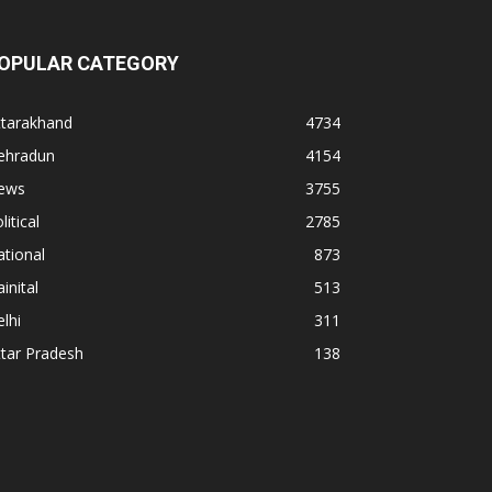
OPULAR CATEGORY
ttarakhand
4734
ehradun
4154
ews
3755
litical
2785
tional
873
inital
513
lhi
311
tar Pradesh
138