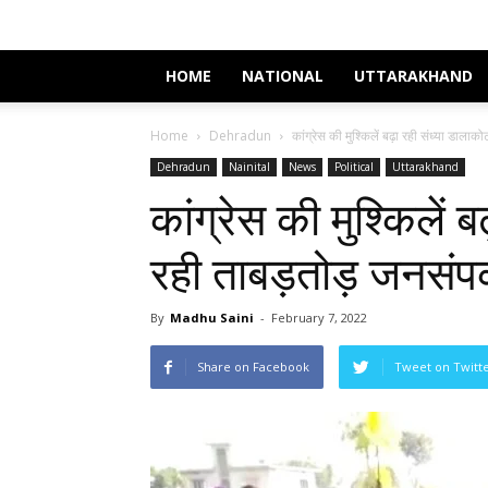
HOME
NATIONAL
UTTARAKHAND
Home
Dehradun
कांग्रेस की मुश्किलें बढ़ा रही संध्या डालाक
Dehradun
Nainital
News
Political
Uttarakhand
कांग्रेस की मुश्किलें
रही ताबड़तोड़ जनसंपर
By
Madhu Saini
-
February 7, 2022
Share on Facebook
Tweet on Twitt