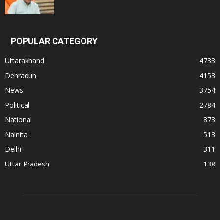
POPULAR CATEGORY
Uttarakhand
4733
Dehradun
4153
News
3754
Political
2784
National
873
Nainital
513
Delhi
311
Uttar Pradesh
138