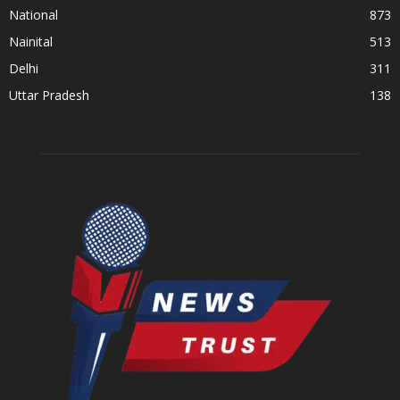
National
873
Nainital
513
Delhi
311
Uttar Pradesh
138