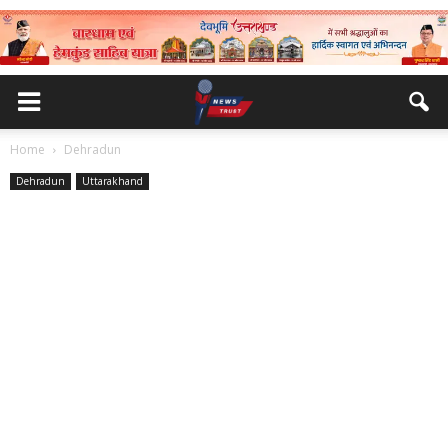
Home
Dehradun
Dehradun
Uttarakhand