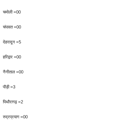
चमोली =00
चंपावत =00
देहरादून =5
हरिद्वार =00
नैनीताल =00
पौड़ी =3
पिथौरागढ़ =2
रुद्रप्रयाग =00