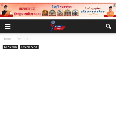
Home
Dehradun
Dehradun
Uttarakhand