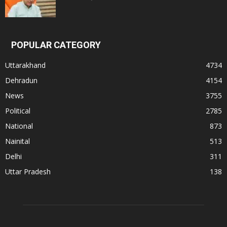
POPULAR CATEGORY
Uttarakhand
4734
Dehradun
4154
News
3755
Political
2785
National
873
Nainital
513
Delhi
311
Uttar Pradesh
138