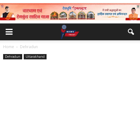
Home
Dehradun
Dehradun
Uttarakhand