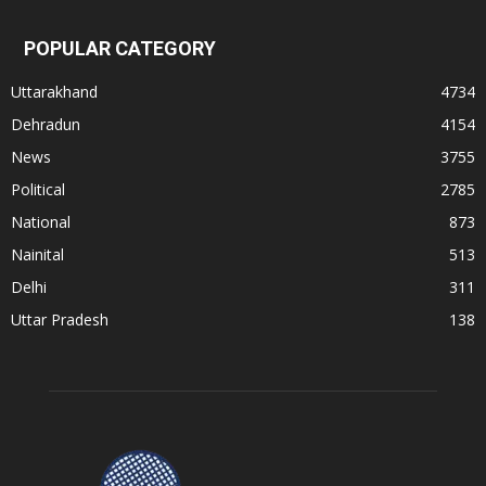
POPULAR CATEGORY
Uttarakhand
4734
Dehradun
4154
News
3755
Political
2785
National
873
Nainital
513
Delhi
311
Uttar Pradesh
138