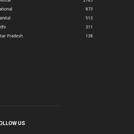
tional
873
inital
513
lhi
311
tar Pradesh
138
OLLOW US