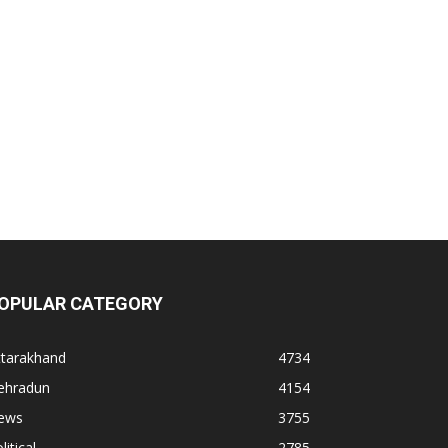
OPULAR CATEGORY
ttarakhand
4734
ehradun
4154
ews
3755
litical
2785