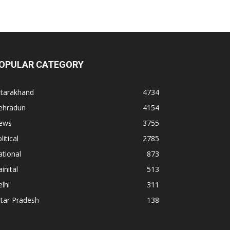
OPULAR CATEGORY
ttarakhand
4734
ehradun
4154
ews
3755
litical
2785
tional
873
inital
513
lhi
311
tar Pradesh
138