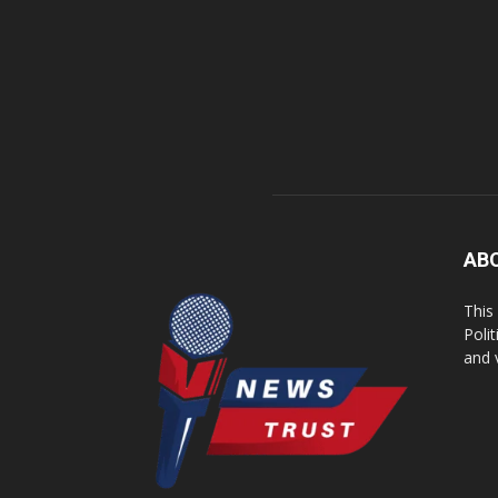
AB
This
Poli
and 