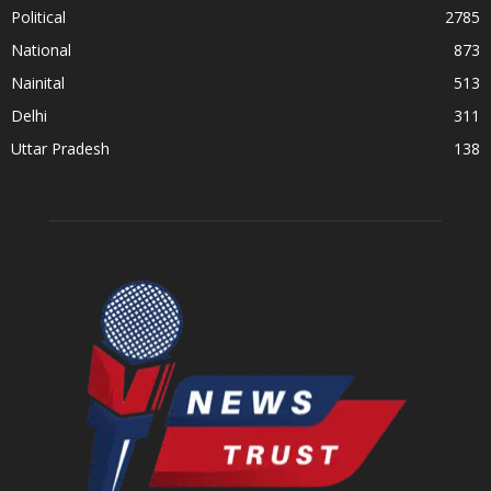
Political
2785
National
873
Nainital
513
Delhi
311
Uttar Pradesh
138