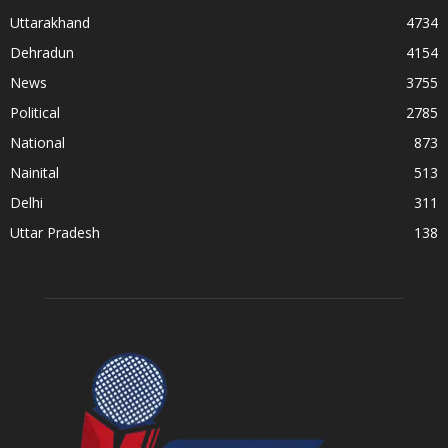
Uttarakhand
4734
Dehradun
4154
News
3755
Political
2785
National
873
Nainital
513
Delhi
311
Uttar Pradesh
138