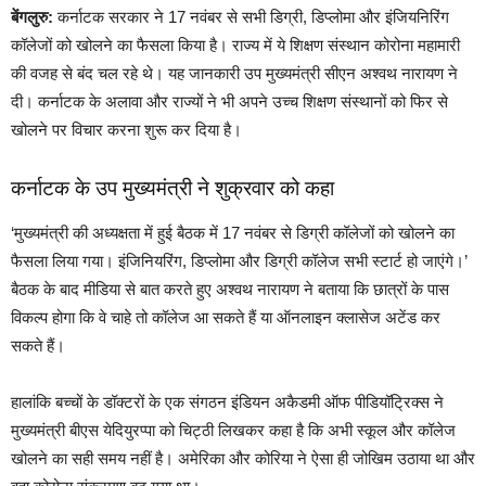
बेंगलुरु:
कर्नाटक सरकार ने 17 नवंबर से सभी डिग्री, डिप्‍लोमा और इंजियनिरिंग
कॉलेजों को खोलने का फैसला किया है। राज्‍य में ये शिक्षण संस्‍थान कोरोना महामारी
की वजह से बंद चल रहे थे। यह जानकारी उप मुख्‍यमंत्री सीएन अश्‍वथ नारायण ने
दी। कर्नाटक के अलावा और राज्‍यों ने भी अपने उच्‍च शिक्षण संस्‍थानों को फिर से
खोलने पर विचार करना शुरू कर दिया है।
कर्नाटक के उप मुख्‍यमंत्री ने शुक्रवार को कहा
‘मुख्‍यमंत्री की अध्‍यक्षता में हुई बैठक में 17 नवंबर से डिग्री कॉलेजों को खोलने का
फैसला लिया गया। इंजिनियरिंग, डिप्‍लोमा और डिग्री कॉलेज सभी स्‍टार्ट हो जाएंगे।’
बैठक के बाद मीडिया से बात करते हुए अश्‍वथ नारायण ने बताया कि छात्रों के पास
विकल्‍प होगा कि वे चाहे तो कॉलेज आ सकते हैं या ऑनलाइन क्‍लासेज अटेंड कर
सकते हैं।
हालांकि बच्‍चों के डॉक्‍टरों के एक संगठन इंडियन अकैडमी ऑफ पीडियॉट्रिक्‍स ने
मुख्‍यमंत्री बीएस येदियुरप्‍पा को चिट्ठी लिखकर कहा है कि अभी स्‍कूल और कॉलेज
खोलने का सही समय नहीं है। अमेरिका और कोरिया ने ऐसा ही जोखिम उठाया था और